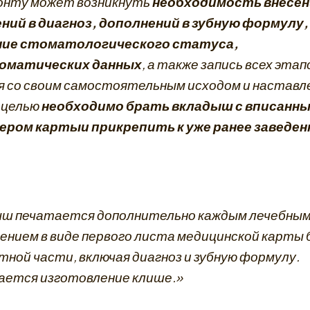
нту может возникнуть
необходимость внесен
ний в диагноз, дополнений в зубную формулу,
ние стоматологического статуса,
оматических данных
, а также запись всех этап
я со своим самостоятельным исходом и наставл
 целью
необходимо брать вкладыш с вписанн
мером карты
и прикрепить к уже ранее заведен
ш печатается дополнительно каждым лечебны
ением в виде первого листа медицинской карты 
тной части, включая диагноз и зубную формулу.
ается изготовление клише.»