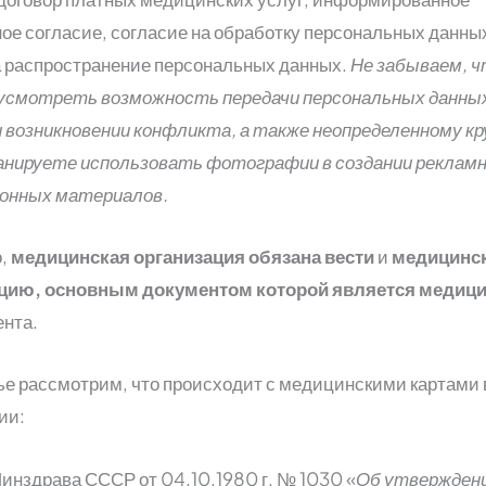
ое согласие, согласие на обработку персональных данны
а распространение персональных данных.
Не забываем, ч
усмотреть возможность передачи персональных данны
 возникновении конфликта, а также неопределенному кр
анируете использовать фотографии в создании реклам
онных материалов.
о,
медицинская организация обязана вести
и
медицинс
цию, основным документом которой является медиц
нта.
тье рассмотрим, что происходит с медицинскими картами 
ии:
инздрава СССР от 04.10.1980 г. № 1030 «
Об утвержден