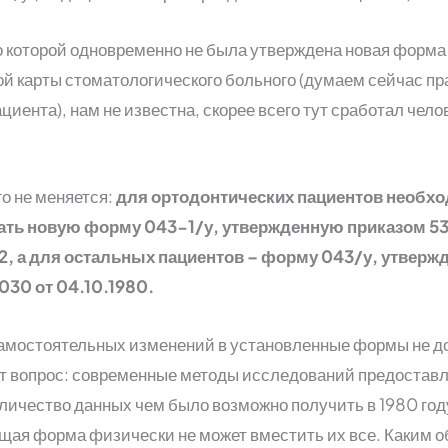
о которой одновременно не была утверждена новая форма
й карты стоматологического больного (думаем сейчас п
ациента), нам не известна, скорее всего тут сработал чел
го не меняется:
для ортодонтических пациентов необх
ать новую форму 043-1/у, утвержденную приказом 53
2, а для остальных пациентов – форму 043/у, утвер
030 от 04.10.1980.
амостоятельных изменений в установленные формы не до
ет вопрос: современные методы исследований предостав
личество данных чем было возможно получить в 1980 году
ая форма физически не может вместить их все. Каким 