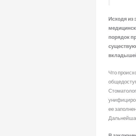
Исходя из 
медицински
порядок пр
существую
вкладышей
Что происх
общедоступ
Стоматолог
унифициров
ее заполне
Дальнейшая
В заключен