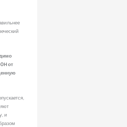
равильнее
овеческий
одимо
0Н от
жденную
пускается,
ляют
, и
образом