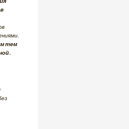
ия
 в
ов
ениями.
ым тем
ной.
м
без