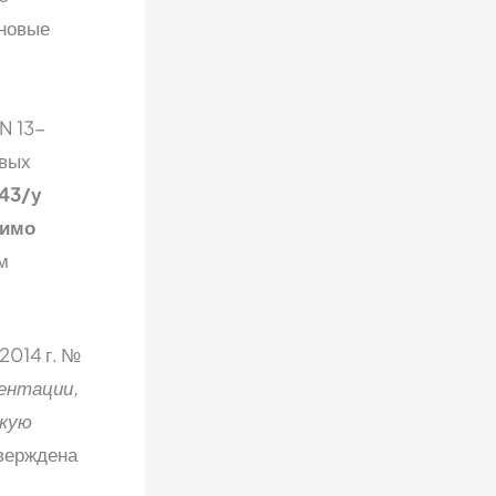
 новые
 N 13-
овых
43/у
димо
м
2014 г. №
ентации,
скую
тверждена