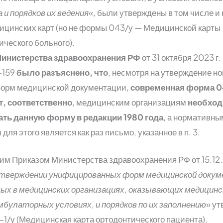
 и порядков их ведения
«, были утверждены в том числе и
цинских карт (но не формы 043/у — Медицинской карты
ического больного).
инистерства здравоохранения РФ
от 31 октября 2023 г.
-159
было разъяснено, что
, несмотря на утверждение н
орм медицинской документации,
современная форма 0
т, соответственно
, медицинским организациям
необхо
ать данную форму в редакции 1980 года
, а нормативны
для этого является как раз письмо, указанное в п. 3.
тим Приказом Министерства здравоохранения РФ от 15.12.
тверждении унифицированных форм медицинской докум
ых в медицинских организациях, оказывающих медицин
мбулаторных условиях, и порядков по их заполнению
» у
1/у (Медицинская карта ортодонтического пациента).