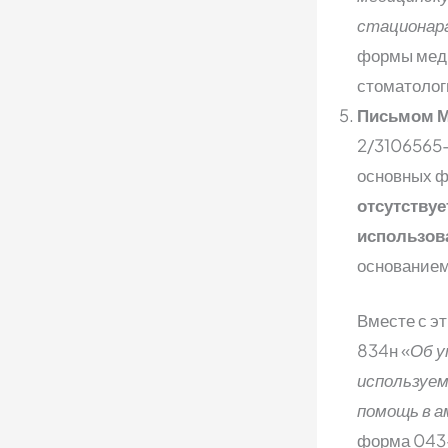
стационара
формы меди
стоматолог
Письмом М
2/3106565
основных ф
отсутствуе
использов
основанием 
Вместе с э
834н «
Об у
используем
помощь в а
форма 043-