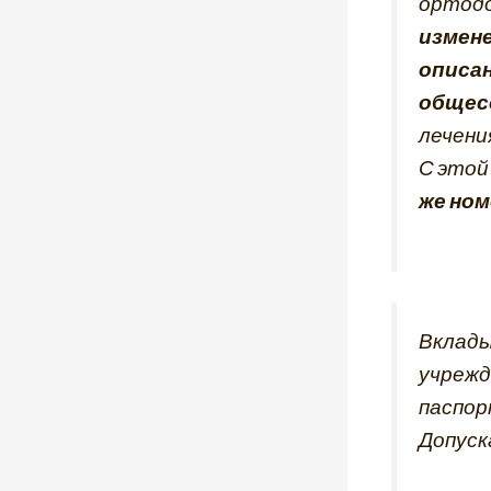
ортодо
измене
описа
общес
лечени
С этой
же но
Вклады
учрежд
паспор
Допуск