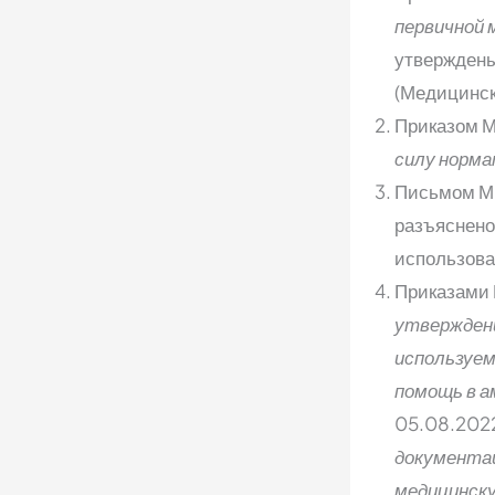
первичной 
утверждены
(Медицинск
Приказом М
силу норм
Письмом Ми
разъяснено
использова
Приказами 
утвержден
используем
помощь в а
05.08.2022
документац
медицинску