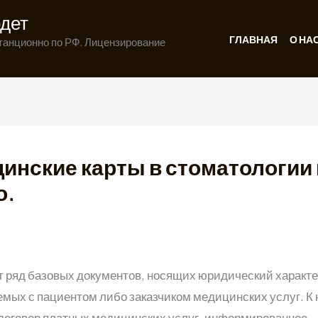
дет
ГЛАВНАЯ
О НА
танционно по РФ. Лицензирование
инские карты в стоматологии 
о.
t.admin
/
14.08.2024
 ряд базовых документов, носящих юридический характе
мых с пациентом либо заказчиком медицинских услуг. К
 договор платных медицинских услуг, информированное