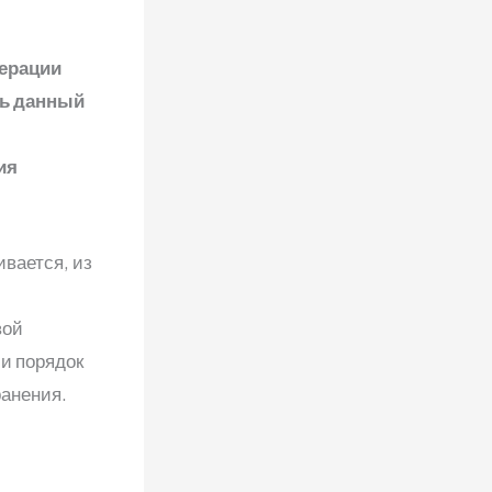
мерации
ть данный
ия
ивается, из
вой
и порядок
ранения.