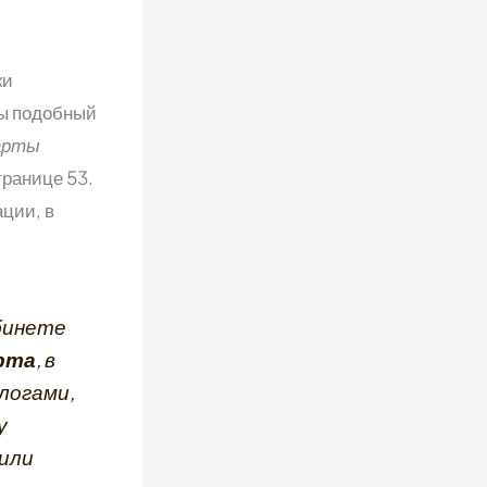
ки
ры подобный
карты
странице 53.
ции, в
бинете
арта
, в
логами,
у
 или