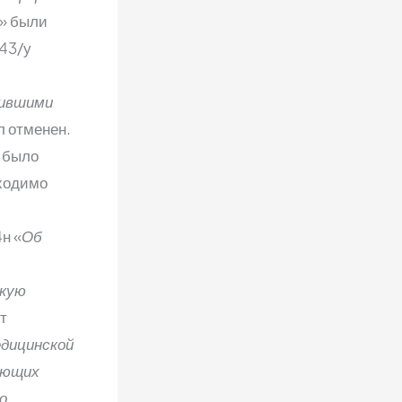
» были
043/у
тившими
л отменен.
 было
бходимо
н «
Об
скую
от
дицинской
ающих
о