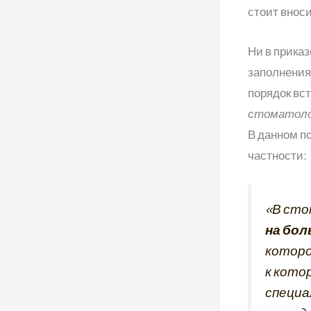
стоит внос
Ни в приказ
заполнения
порядок вс
стоматолог
В данном п
частности:
«В сто
на бол
которо
к кото
специа