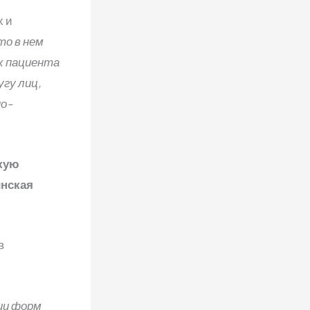
х и
то в нем
х пациента
угу лиц,
но-
кую
инская
в
ии форм