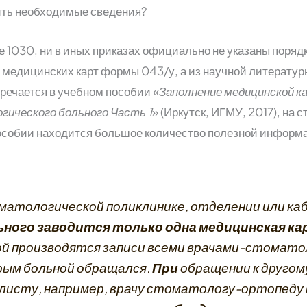
ить необходимые сведения?
е 1030, ни в иных приказах официально не указаны поряд
 медицинских карт формы 043/у, а из научной литерату
тречается в учебном пособии «
Заполнение медицинской 
ического больного Часть 1
» (Иркутск, ИГМУ, 2017), на 
особии находится большое количество полезной информа
матологической поликлинике, отделении или ка
ьного заводится только одна медицинская к
й производятся записи всеми врачами-стомато
рым больной обращался.
При
обращении к другом
листу, например, врачу стоматологу-ортопеду