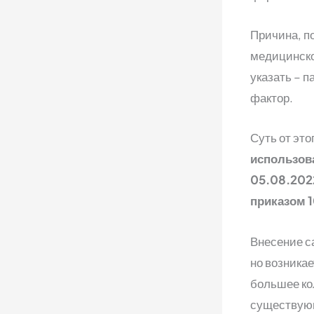
Причина, п
медицинско
указать – п
фактор.
Суть от это
использов
05.08.202
приказом 1
Внесение с
но возника
большее ко
существующ