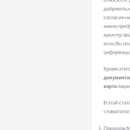
добровольн
согласие н
важно пред
юристу при
если Вы пл
информаци
Кроме этог
документа
карта
пацие
В этой ста
стоматолог
Приказом М