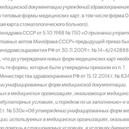
медицинской документации учреждений здравоохранения
 типовые формы медицинских карт, в том числе форма 
ая карта стоматологического больного).
инздрава СССР от 5.10.1988 № 750 «
О признании утра
ативных актов Минздрава СССР
» предыдущий приказ бы
нздравсоцразвития РФ от 30.11.2009 г. № 14-6/242888
, что до утверждения новых форм медицинских карт нео
ть те формы, которые были утверждены приказом из п. 1
Министерства здравоохранения РФ от 15.12.2014 г. № 834
ии унифицированных форм медицинской документации,
ых в медицинских организациях, оказывающих медицин
мбулаторных условиях, и порядков по их заполнению
» и 
 г. № 530н «
Об утверждении унифицированных форм ме
ии, используемых в медицинских организациях, оказыв
ю помощь в стационарных условиях, в условиях дневног