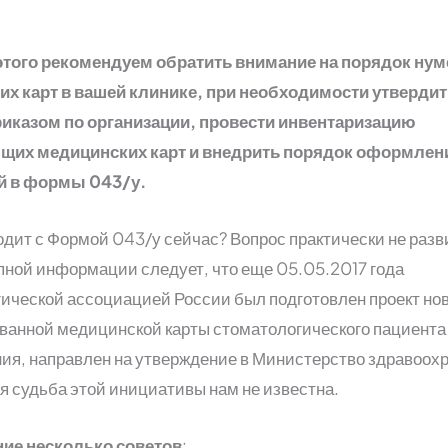
этого рекомендуем обратить внимание на порядок ну
х карт в вашей клинике, при необходимости утверди
иказом по организации, провести инвентаризацию
щих медицинских карт и внедрить порядок оформлен
 в формы 043/у.
одит с Формой 043/у сейчас? Вопрос практически не разв
ной информации следует, что еще 05.05.2017 года
ической ассоциацией России был подготовлен проект но
анной медицинской карты стоматологического пациента 
ния, направлен на утверждение в Министерство здравоох
 судьба этой инициативы нам не известна.
ие несколько советов
: