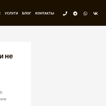
С
УСЛУГИ
БЛОГ
КОНТАКТЫ
и не
р,
 ним