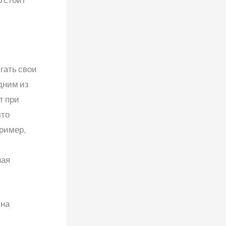
гать свои
одним из
т при
что
пример,
ная
 на