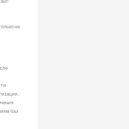
ант:
олько на
исле
сти
тизации,
ечения
нием баз