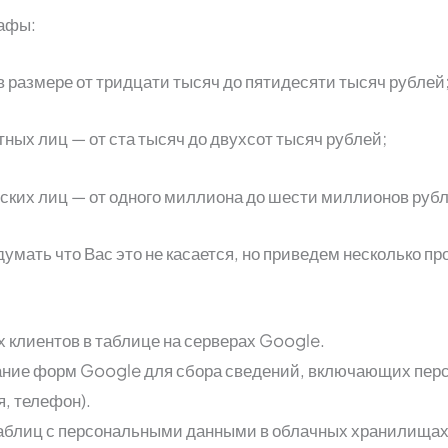
рафы:
в размере от тридцати тысяч до пятидесяти тысяч рублей
ных лиц — от ста тысяч до двухсот тысяч рублей;
ских лиц — от одного миллиона до шести миллионов рубл
умать что Вас это не касается, но приведем несколько п
х клиентов в таблице на серверах Google.
ние форм Google для сбора сведений, включающих пер
, телефон).
аблиц с персональными данными в облачных хранилищах