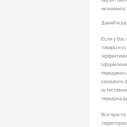
незнание в 
Давайте ра
Если у Вас 
товары и ус
эффективны
оформлении
передавать
указывать 
естественн
передача д
Все просто
территорию