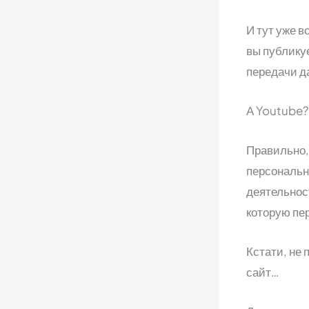
И тут уже в
вы публикуе
передачи д
А Youtube?
Правильно,
персональн
деятельнос
которую пе
Кстати, не
сайт…