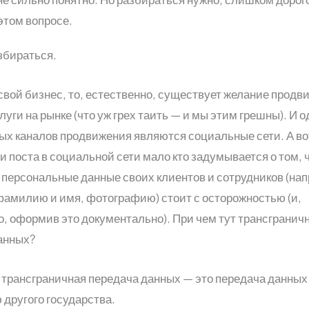
этом вопросе.
збираться.
свой бизнес, то, естественно, существует желание продви
луги на рынке (что уж грех таить — и мы этим грешны). И 
х каналов продвижения являются социальные сети. А во
 поста в социальной сети мало кто задумывается о том, 
 персональные данные своих клиентов и сотрудников (на
фамилию и имя, фотографию) стоит с осторожностью (и,
о, оформив это документально). При чем тут трансгранич
анных?
: трансграничная передача данных — это передача данных
 другого государства.