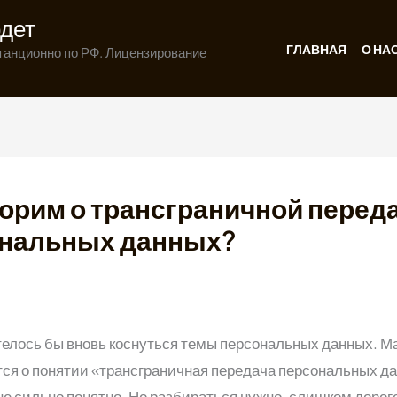
дет
ГЛАВНАЯ
О НА
танционно по РФ. Лицензирование
орим о трансграничной перед
нальных данных?
t.admin
/
07.08.2024
телось бы вновь коснуться темы персональных данных. Ма
ся о понятии «трансграничная передача персональных да
не сильно понятно. Но разбираться нужно, слишком дорог