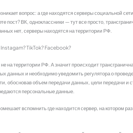
озникает вопрос: а где находятся серверы социальной сети
те пост? ВК, одноклассники — тут все просто, трансграни
анных нет, серверы находятся на территории РФ.
 Instagam? TikTok? Facebook?
 не на территории РФ. А значит происходит трансграничн
ых данных и необходимо уведомить регулятора о проведе
ти, обосновав объем передачи данных, цели передачи и с
редаются персональные данные.
 помешает вспомнить где находится сервер, на котором р