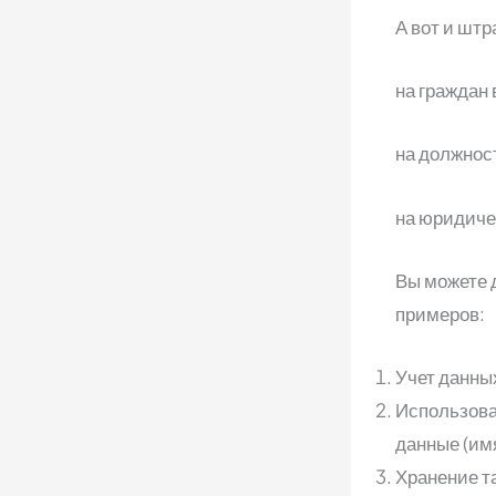
А вот и шт
на граждан 
на должност
на юридиче
Вы можете д
примеров:
Учет данны
Использова
данные (имя
Хранение т