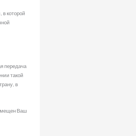
, в которой
чной
ая передача
нии такой
трану, в
азмещен Ваш