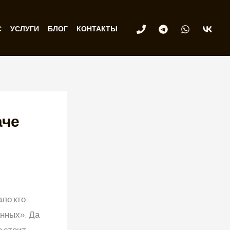
С
УСЛУГИ
БЛОГ
КОНТАКТЫ
аче
ло кто
нных». Да
о стоит