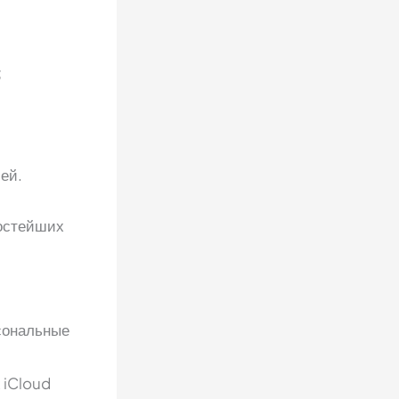
;
ей.
ростейших
сональные
 iCloud