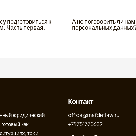
су подготовиться к
А не поговорить ли нам
м. Часть первая.
персональных данных
08.2024
General
/
07.08.2024
Контакт
ежный юридический
office@mafdetlaw.ru
 готовый как
+79781375629
ситуациях, так и