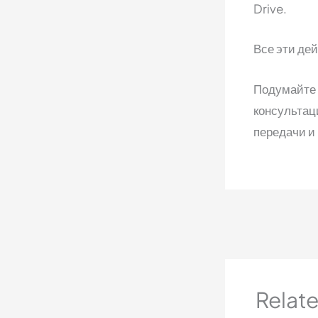
Drive.
Все эти де
Подумайте н
консультац
передачи и
Relat