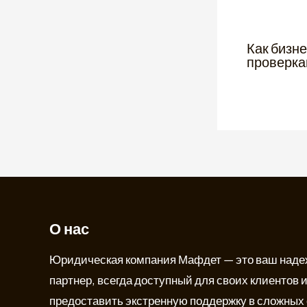
Как бизне
проверка
General
/
07.
О нас
Юридическая компания Мафдет — это ваш над
партнер, всегда доступный для своих клиентов и
предоставить экстренную поддержку в сложных 